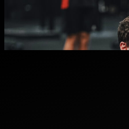
voss@ffgroup.no